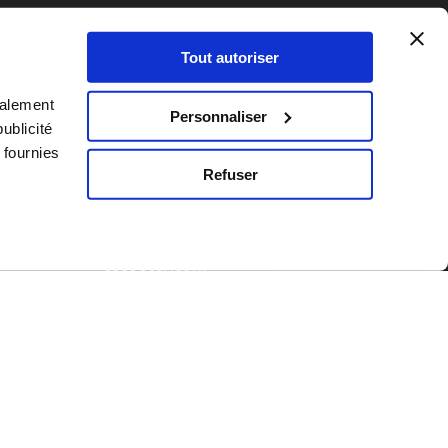
Follow Us
Share
Tout autoriser
galement
Personnaliser
ublicité
My eScooter | 4S
 fournies
Services
Refuser
Tél.:
+32 (0)67 554661
Email:
info@my-
escooter.com
TVA-BTW: BE0643.885.010
Rue du Progrès 2 Bte 2 –
1400 Nivelles