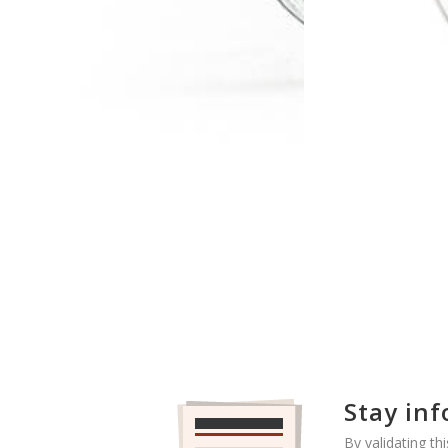
Stay in
By validating th